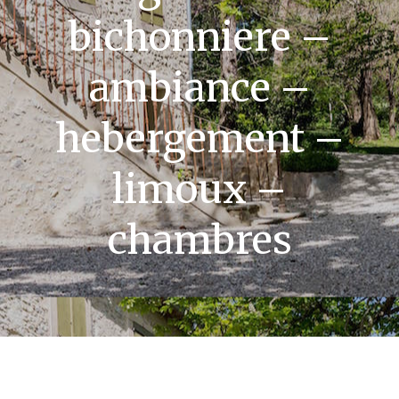
bichonniere –
ambiance –
hebergement –
limoux –
chambres